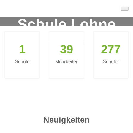
Von-Galen-
Zum
Inhalt
Schule Lohne
springen
(Enter
drücken)
Herzlich Willkommen!
1
39
277
Schule
Mitarbeiter
Schüler
Neuigkeiten