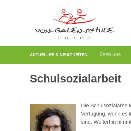
Zum
Inhalt
springen
(Enter
drücken)
AKTUELLES & NEUIGKEITEN
ÜBER UNS
Schulsozialarbeit
Die Schulsozialarbei
Verfügung, wenn es ih
sind. Weiterhin nimmt