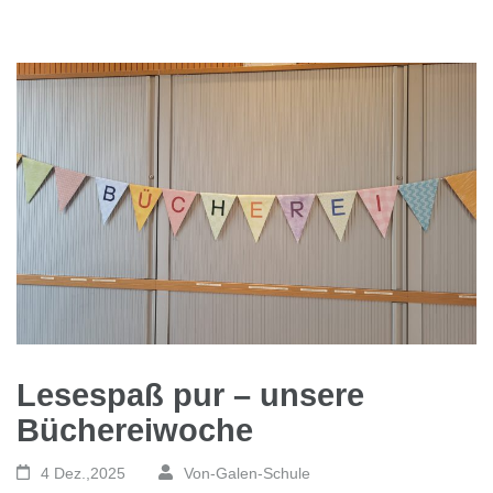
Lesespaß pur – unsere
Büchereiwoche
4 Dez.,2025
Von-Galen-Schule