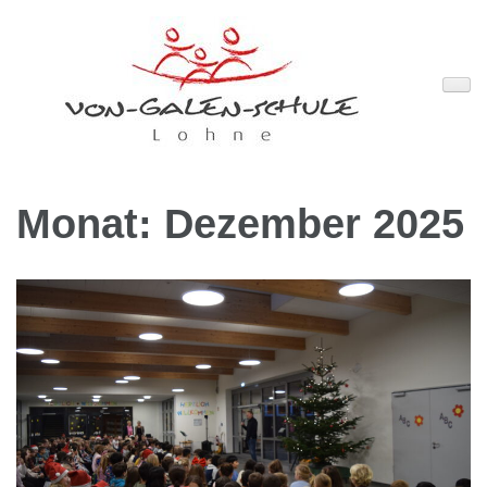
Zum
Inhalt
springen
(Enter
drücken)
Monat:
Dezember 2025