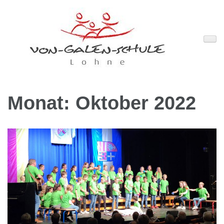
Zum
Inhalt
springen
(Enter
drücken)
Monat:
Oktober 2022