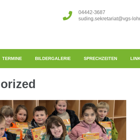
04442-3687
suding.sekretariat@vgs-loh
TERMINE
BILDERGALERIE
SPRECHZEITEN
LIN
orized