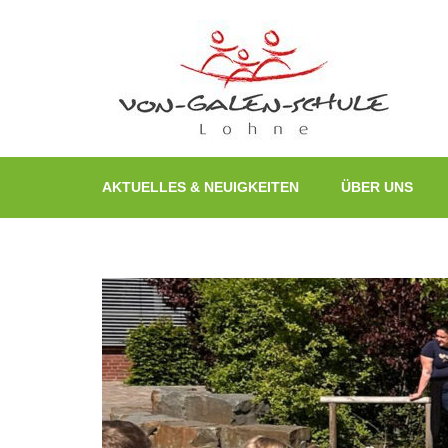
Zum
Inhalt
springen
(Enter
drücken)
AKTUELLES & NEUIGKEITEN
ÜBER UNS