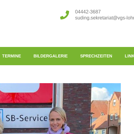
04442-3687
suding.sekretariat@vgs-loh
TERMINE
BILDERGALERIE
SPRECHZEITEN
LIN