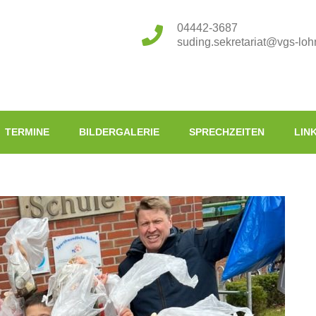
04442-3687
suding.sekretariat@vgs-loh
TERMINE
BILDERGALERIE
SPRECHZEITEN
LIN